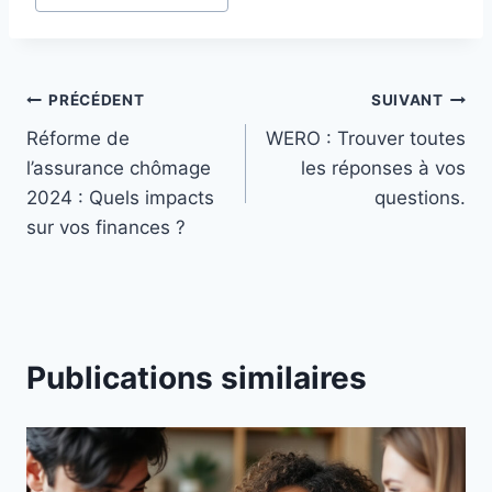
publication :
Navigation
PRÉCÉDENT
SUIVANT
Réforme de
WERO : Trouver toutes
de
l’assurance chômage
les réponses à vos
l’article
2024 : Quels impacts
questions.
sur vos finances ?
Publications similaires