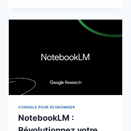
:
COMMENT
PROFITER
AU
MAXIMUM
DU
BLACK
FRIDAY
2024
CONSEILS POUR ÉCONOMISER
NotebookLM :
Révolutionnez votre