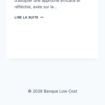
d’adopter une approche efficace et
réfléchie, axée sur la…
CONSEILS
LIRE LA SUITE
INFAILLIBLES
POUR
DÉPENSER
MOINS
ET
GAGNER
PLUS
EN
2024
© 2026 Banque Low Cost