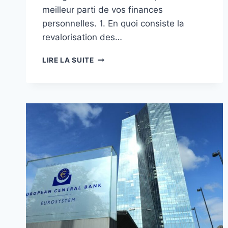
meilleur parti de vos finances
personnelles. 1. En quoi consiste la
revalorisation des…
REVALORISATION
LIRE LA SUITE
DES
RETRAITES
AGIRC-
ARRCO
:
QUELS
EFFETS
SUR
VOS
FINANCES
ET
VOS
PLACEMENTS
BANCAIRES
?