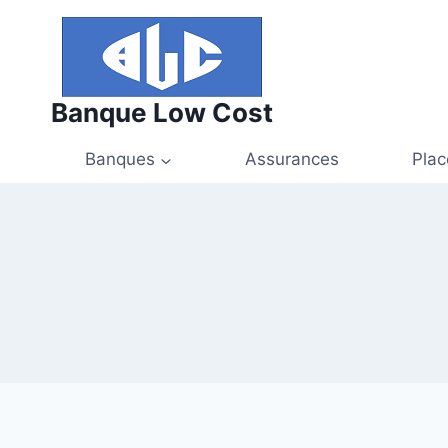
Aller
au
contenu
Banque Low Cost
Banques
Assurances
Pla