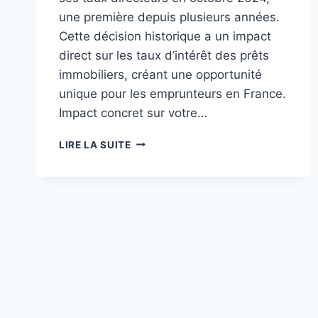
une première depuis plusieurs années.
Cette décision historique a un impact
direct sur les taux d’intérêt des prêts
immobiliers, créant une opportunité
unique pour les emprunteurs en France.
Impact concret sur votre…
GUIDE
LIRE LA SUITE
2024
:
7
FAÇONS
DE
PROFITER
DE
LA
BAISSE
DES
TAUX