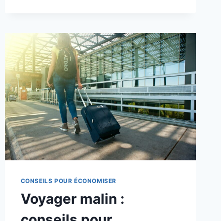
L’ASSURANCE
CHÔMAGE
2024
:
QUELS
IMPACTS
SUR
VOS
FINANCES
?
CONSEILS POUR ÉCONOMISER
Voyager malin :
conseils pour