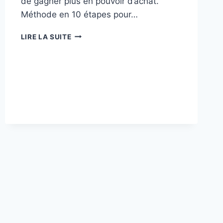
de gagner plus en pouvoir d’achat.
Méthode en 10 étapes pour…
LES
LIRE LA SUITE
MEILLEURES
ASTUCES
POUR
GAGNER
PLUS
ET
DÉPENSER
MOINS