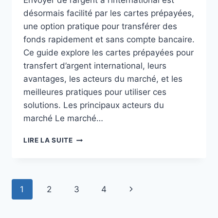
Envoyer de l’argent à l’international est
désormais facilité par les cartes prépayées,
une option pratique pour transférer des
fonds rapidement et sans compte bancaire.
Ce guide explore les cartes prépayées pour
transfert d’argent international, leurs
avantages, les acteurs du marché, et les
meilleures pratiques pour utiliser ces
solutions. Les principaux acteurs du
marché Le marché…
CARTE
LIRE LA SUITE
PRÉPAYÉE
POUR
TRANSFERT
D’ARGENT
Navigation
Page
1
2
3
4
INTERNATIONAL
:
de
suivante
GUIDE