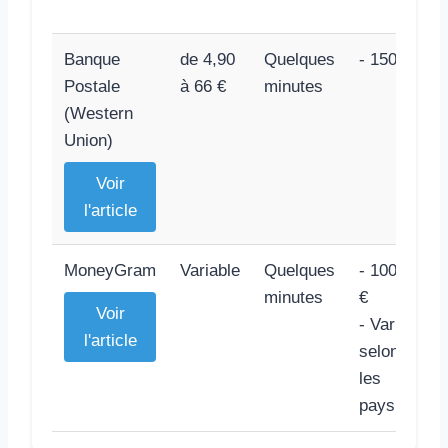
Banque
de 4,90
Quelques
- 1500 €
Postale
à 66 €
minutes
(Western
Union)
Voir
l'article
MoneyGram
Variable
Quelques
- 10000
minutes
€
Voir
- Varie
l'article
selon
les
pays