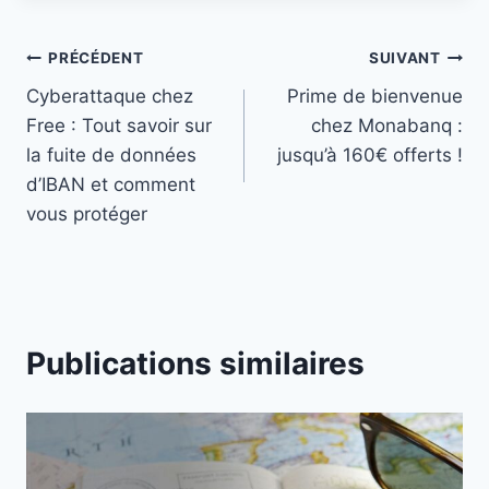
Navigation
PRÉCÉDENT
SUIVANT
Cyberattaque chez
Prime de bienvenue
de
Free : Tout savoir sur
chez Monabanq :
l’article
la fuite de données
jusqu’à 160€ offerts !
d’IBAN et comment
vous protéger
Publications similaires