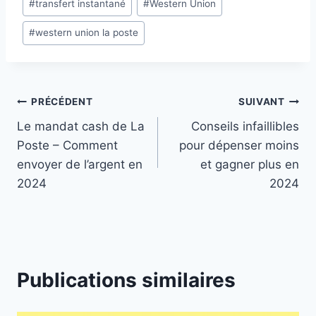
#
transfert instantané
#
Western Union
#
western union la poste
Navigation
PRÉCÉDENT
SUIVANT
Le mandat cash de La
Conseils infaillibles
de
Poste – Comment
pour dépenser moins
l’article
envoyer de l’argent en
et gagner plus en
2024
2024
Publications similaires