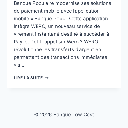
Banque Populaire modernise ses solutions
de paiement mobile avec l’application
mobile « Banque Pop« . Cette application
intègre WERO, un nouveau service de
virement instantané destiné à succéder à
Paylib. Petit rappel sur Wero ? WERO
révolutionne les transferts d’argent en
permettant des transactions immédiates
via…
BANQUE
LIRE LA SUITE
POPULAIRE
–
COMMENT
UTILISER
WERO
POUR
© 2026 Banque Low Cost
ENVOYER
DE