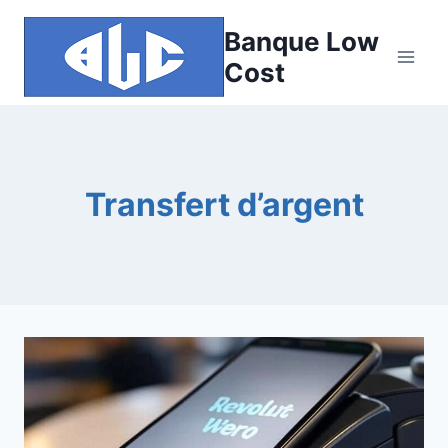
Aller
Banque Low
au
contenu
Cost
Transfert d’argent