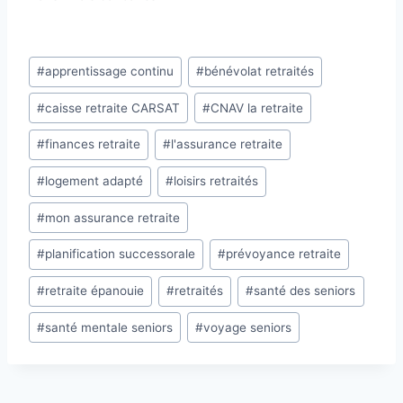
Étiquettes
#
apprentissage continu
#
bénévolat retraités
de
#
caisse retraite CARSAT
#
CNAV la retraite
la
publication :
#
finances retraite
#
l'assurance retraite
#
logement adapté
#
loisirs retraités
#
mon assurance retraite
#
planification successorale
#
prévoyance retraite
#
retraite épanouie
#
retraités
#
santé des seniors
#
santé mentale seniors
#
voyage seniors