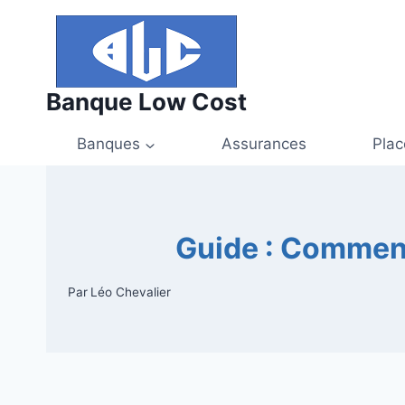
Aller
au
contenu
Banque Low Cost
Banques
Assurances
Pla
Guide : Comment 
Par
Léo Chevalier