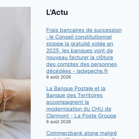
L'Actu
Frais bancaires de succession
: le Conseil constitutionnel
stoppe la gratuité votée en
2025, les banques vont de
nouveau facturer la clôture
des comptes des personnes
décédées - ladepeche.fr
6 août 2026
La Banque Postale et la
Banque des Territoires
accompagnent la
modernisation du CHU de
Clermont - La Poste Groupe
6 août 2026
Commerzbank atone malgré