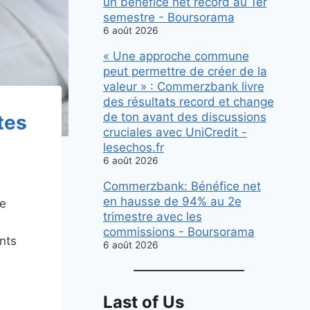
un bénéfice net record au 1er
semestre - Boursorama
6 août 2026
« Une approche commune
peut permettre de créer de la
valeur » : Commerzbank livre
des résultats record et change
de ton avant des discussions
tes
cruciales avec UniCredit -
lesechos.fr
6 août 2026
Commerzbank: Bénéfice net
en hausse de 94% au 2e
te
trimestre avec les
commissions - Boursorama
ents
6 août 2026
Last of Us