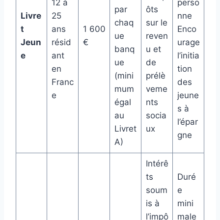
12 à
perso
par
ôts
Livre
25
nne
chaq
sur le
t
ans
1 600
Enco
ue
reven
Jeun
résid
€
urage
banq
u et
e
ant
l’initia
ue
de
en
tion
(mini
prélè
Franc
des
mum
veme
e
jeune
égal
nts
s à
au
socia
l’épar
Livret
ux
gne
A)
Intérê
ts
Duré
soum
e
is à
mini
l’impô
male