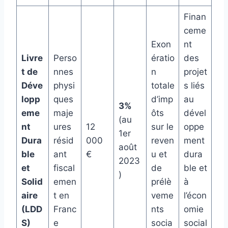
Finan
ceme
Exon
nt
Livre
Perso
ératio
des
t de
nnes
n
projet
Déve
physi
totale
s liés
lopp
ques
d’imp
au
3%
eme
maje
ôts
dével
(au
nt
ures
12
sur le
oppe
1er
Dura
résid
000
reven
ment
août
ble
ant
€
u et
dura
2023
et
fiscal
de
ble et
)
Solid
emen
prélè
à
aire
t en
veme
l’écon
(LDD
Franc
nts
omie
S)
e
socia
social