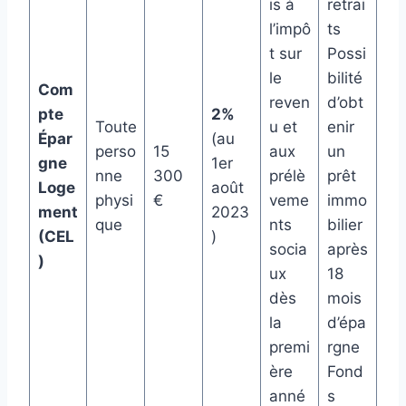
is à
retrai
l’impô
ts
t sur
Possi
le
bilité
Com
reven
d’obt
pte
2%
Toute
u et
enir
Épar
(au
perso
15
aux
un
gne
1er
nne
300
prélè
prêt
Loge
août
physi
€
veme
immo
ment
2023
que
nts
bilier
(CEL
)
socia
après
)
ux
18
dès
mois
la
d’épa
premi
rgne
ère
Fond
anné
s