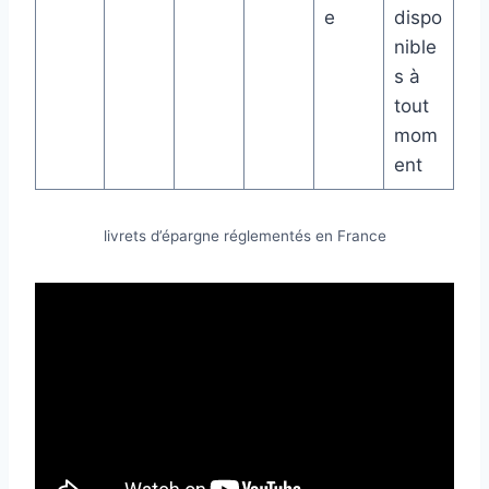
e
dispo
nible
s à
tout
mom
ent
livrets d’épargne réglementés en France