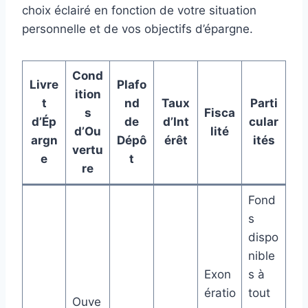
choix éclairé en fonction de votre situation
personnelle et de vos objectifs d’épargne.
Cond
Livre
Plafo
ition
t
nd
Taux
Parti
s
Fisca
d’Ép
de
d’Int
cular
d’Ou
lité
argn
Dépô
érêt
ités
vertu
e
t
re
Fond
s
dispo
nible
Exon
s à
ératio
tout
Ouve