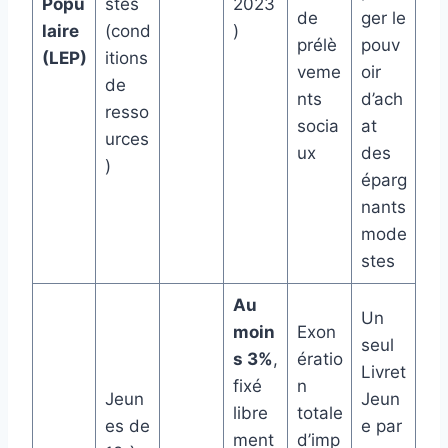
Popu
stes
2023
de
ger le
laire
(cond
)
prélè
pouv
(LEP)
itions
veme
oir
de
nts
d’ach
resso
socia
at
urces
ux
des
)
éparg
nants
mode
stes
Au
Un
moin
Exon
seul
s 3%
,
ératio
Livret
fixé
n
Jeun
Jeun
libre
totale
es de
e par
ment
d’imp