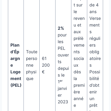
t sur
de 4
le
ans
reven
Verse
u et
ment
2%
aux
s
pour
prélè
réguli
les
Plan
veme
ers
PEL
d’Ép
Toute
nts
oblig
ouver
argn
perso
61
socia
atoire
ts
e
nne
200
ux
s
depui
Loge
physi
€
dès
Possi
s le
ment
que
la
bilité
1ᵉʳ
(PEL)
premi
d’obt
janvi
ère
enir
er
anné
un
2023
e
prêt