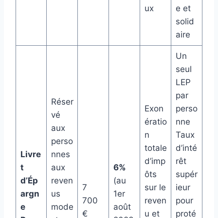
ux
e et
solid
aire
Un
seul
LEP
par
Réser
Exon
perso
vé
ératio
nne
aux
n
Taux
perso
totale
d’inté
Livre
nnes
d’imp
rêt
t
aux
6%
ôts
supér
d’Ép
reven
(au
7
sur le
ieur
argn
us
1er
700
reven
pour
e
mode
août
€
u et
proté