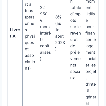
n
mom
rt à
22
totale
ent
tous
950
d’imp
Utilis
(pers
3%
€
ôts
é
onne
(au
(hors
sur le
pour
Livre
s
1er
intérê
reven
finan
t A
physi
août
ts
u et
cer le
ques
2023
capit
de
loge
et
)
alisés
prélè
ment
asso
)
veme
social
ciatio
nts
et les
ns)
socia
projet
ux
s
d’inté
rêt
génér
al