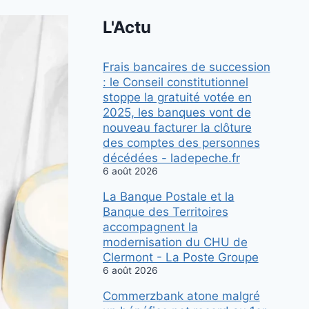
L'Actu
Frais bancaires de succession
: le Conseil constitutionnel
stoppe la gratuité votée en
2025, les banques vont de
nouveau facturer la clôture
des comptes des personnes
décédées - ladepeche.fr
6 août 2026
La Banque Postale et la
Banque des Territoires
accompagnent la
modernisation du CHU de
Clermont - La Poste Groupe
6 août 2026
Commerzbank atone malgré