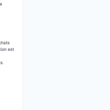
ce
chats
tion est
es