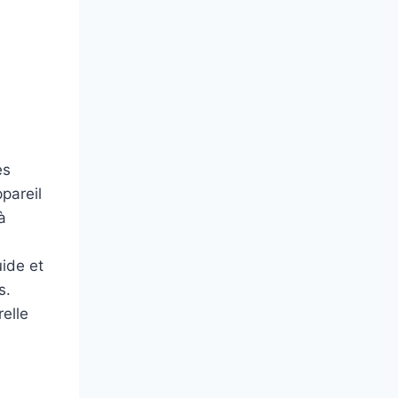
es
pareil
à
uide et
s.
elle