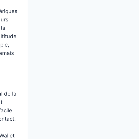
ériques
eurs
nts
ltitude
ple,
jamais
l de la
t
acile
ontact.
Wallet