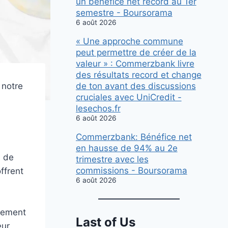
un bénéfice net record au 1er
semestre - Boursorama
6 août 2026
« Une approche commune
peut permettre de créer de la
valeur » : Commerzbank livre
des résultats record et change
de ton avant des discussions
 notre
cruciales avec UniCredit -
lesechos.fr
.
6 août 2026
Commerzbank: Bénéfice net
en hausse de 94% au 2e
s de
trimestre avec les
commissions - Boursorama
ffrent
6 août 2026
aiement
Last of Us
eur