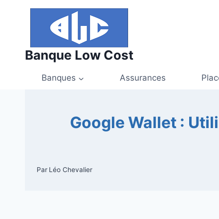
Aller
au
contenu
Banque Low Cost
Banques
Assurances
Pla
Google Wallet : Uti
Par
Léo Chevalier