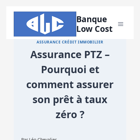
Aller
Banque
au
Low Cost
contenu
ASSURANCE CRÉDIT IMMOBILIER
Assurance PTZ –
Pourquoi et
comment assurer
son prêt à taux
zéro ?
Par
Léo Chevalier