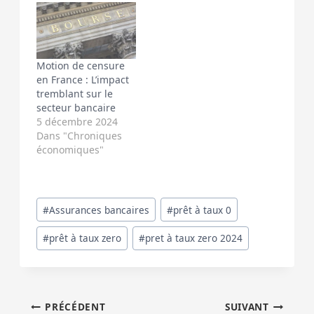
Motion de censure
en France : L’impact
tremblant sur le
secteur bancaire
5 décembre 2024
Dans "Chroniques
économiques"
Étiquettes
#
Assurances bancaires
#
prêt à taux 0
de
#
prêt à taux zero
#
pret à taux zero 2024
la
publication :
Navigation
PRÉCÉDENT
SUIVANT