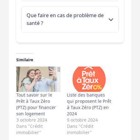
Plusieurs solutions existent :
votre situation.
garanties équivalentes à celles exigées
Que faire en cas de problème de
par votre banque.
Utiliser la délégation d’assurance
santé ?
pour comparer les offres
Optimiser les quotités si vous
La convention AERAS est là pour vous
empruntez à deux
aider. Elle facilite l’accès à l’assurance
Ajuster les garanties à vos besoins
pour les personnes ayant ou ayant eu
Similaire
réels
des problèmes de santé. De plus, si
Faire appel à un courtier spécialisé
vous avez moins de 35 ans, vous
pouvez bénéficier d’une prise en
charge des surprimes sous conditions
de ressources.
Tout savoir sur le
Liste des banques
Prêt à Taux Zéro
qui proposent le Prêt
(PTZ) pour financer
à Taux Zéro (PTZ) en
son logement
2024
3 octobre 2024
9 octobre 2024
Dans "Crédit
Dans "Crédit
immobilier"
immobilier"