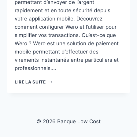
permettant d’envoyer de l’argent
rapidement et en toute sécurité depuis
votre application mobile. Découvrez
comment configurer Wero et l’utiliser pour
simplifier vos transactions. Qu’est-ce que
Wero ? Wero est une solution de paiement
mobile permettant d’effectuer des
virements instantanés entre particuliers et
professionnels….
COMMENT
LIRE LA SUITE
ENVOYER
DE
L’ARGENT
AVEC
WERO
DEPUIS
© 2026 Banque Low Cost
L’APPLI
LABANQUEPOSTALE